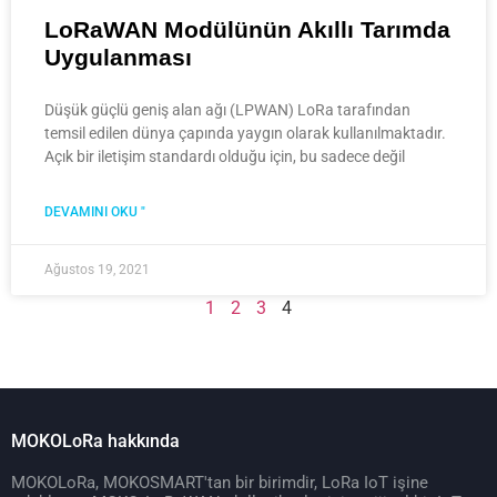
LoRaWAN Modülünün Akıllı Tarımda
Uygulanması
Düşük güçlü geniş alan ağı (LPWAN) LoRa tarafından
temsil edilen dünya çapında yaygın olarak kullanılmaktadır.
Açık bir iletişim standardı olduğu için, bu sadece değil
DEVAMINI OKU "
Ağustos 19, 2021
1
2
3
4
MOKOLoRa hakkında
MOKOLoRa, MOKOSMART'tan bir birimdir, LoRa IoT işine