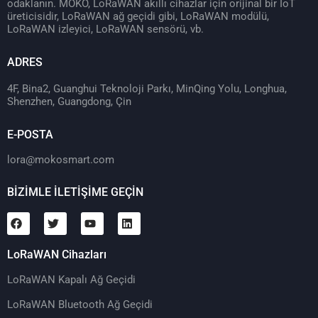
odaklanın. MOKO, LoRaWAN akıllı cihazlar için orijinal bir IoT
üreticisidir, LoRaWAN ağ geçidi gibi, LoRaWAN modülü,
LoRaWAN izleyici, LoRaWAN sensörü, vb.
ADRES
4F, Bina2, Guanghui Teknoloji Parkı, MinQing Yolu, Longhua,
Shenzhen, Guangdong, Çin
E-POSTA
lora@mokosmart.com
BİZİMLE İLETİŞİME GEÇİN
LoRaWAN Cihazları
LoRaWAN Kapalı Ağ Geçidi
LoRaWAN Bluetooth Ağ Geçidi