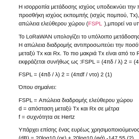
Η ισορροπία μετάδοσης ισχύος υποδεικνύει την 
προσθήκη ισχύος εκπομπής (ισχύς πομπού, Tx), ε
απώλεια ελεύθερου χώρου (
FSPL
),μπορεί να υ
Το LoRaWAN υπολογίζει το υπόλοιπο μετάδοσης
Η απώλεια διαδρομής αντιπροσωπεύει την ποσότ
μεταξύ Tx και Rx. Το πιο μακριά Tx είναι από το
εκφράζεται συνήθως ως :FSPL = (4πδ / λ) 2 = (4
FSPL = (4πδ / λ) 2 = (4πdf / ντο) 2 (1)
Όπου σημαίνει:
FSPL = Απώλεια διαδρομής ελεύθερου χώρου
d = απόσταση μεταξύ Tx και Rx σε μέτρα
f = συχνότητα σε Hertz
Υπάρχει επίσης ένας ευρέως χρησιμοποιούμενος
(dB) = 20log10 (ρε) + 20log10 (φά) -147.55 (2)