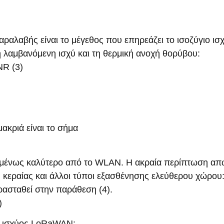
αραλαβής είναι το μέγεθος που επηρεάζει το ισοζύγιο ισ
ή λαμβανόμενη ισχύ και τη θερμική ανοχή θορύβου:
NR (3)
ακριά είναι το σήμα
πομένως καλύτερο από το WLAN. Η ακραία περίπτωση απ
 κεραίας και άλλοι τύποι εξασθένησης ελεύθερου χώρου
ρασταθεί στην παράθεση (4).
)
ς ισχύος LoRaWAN: