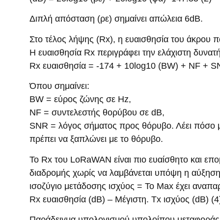
Διπλή απόσταση (ρε) σημαίνει απώλεια 6dB.
Στο τέλος λήψης (Rx), η ευαισθησία του άκρου π
Η ευαισθησία Rx περιγράφει την ελάχιστη δυνατ
Rx ευαισθησία = -174 + 10log10 (BW) + NF + S
Όπου σημαίνει:
BW = εύρος ζώνης σε Hz,
NF = συντελεστής θορύβου σε dB,
SNR = λόγος σήματος προς θόρυβο. Λέει πόσο μ
πρέπει να ξαπλώνει με το θόρυβο.
Το Rx του LoRaWAN είναι πιο ευαίσθητο και ε
διαδρομής χωρίς να λαμβάνεται υπόψη η αύξηση
ισοζύγιο μετάδοσης ισχύος = Το Max έχει αναπα
Rx ευαισθησία (dB) – Μέγιστη. Tx ισχύος (dB) (4
Παράδειγμα υπολογισμού υπολοίπου μεταφορά