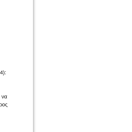
4):
 να
ρος