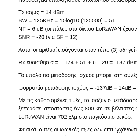
Tx ισχύς = 14 dBm
BW = 125KHz = 10log10 (125000) = 51
NF = 6 dB (οι πύλες στα δίκτυα LoRaWAN έχουν
SNR = -20 (για SF = 12)
Αυτοί οι αριθμοί εισάγονται στον τύπο (3) οδηγε
Rx ευαισθησία = – 174 + 51 + 6 – 20 = -137 dB
Το υπόλοιπο μετάδοσης ισχύος μπορεί στη συνέχ
ισορροπία μετάδοσης ισχύος = -137dB – 14dB =
Με τις καθορισμένες τιμές, το ισοζύγιο μετάδοσ
ξεπεράσει αποστάσεις έως 800 km σε βέλτιστες
LoRaWAN είναι 702 χλμ στο παγκόσμιο ρεκόρ.
Φυσικά, αυτές οι ιδανικές αξίες δεν επιτυγχάνον