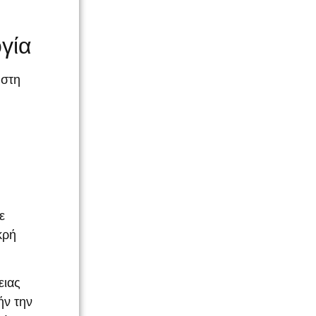
ογία
 στη
ε
κρή
ειας
ήν την