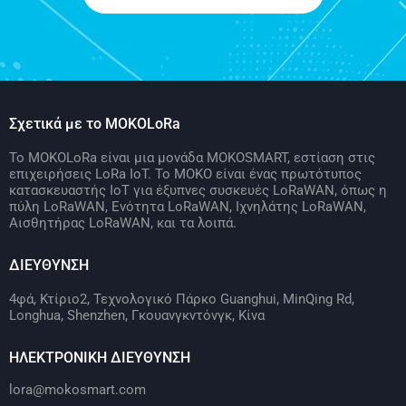
Σχετικά με το MOKOLoRa
Το MOKOLoRa είναι μια μονάδα MOKOSMART, εστίαση στις
επιχειρήσεις LoRa IoT. Το MOKO είναι ένας πρωτότυπος
κατασκευαστής IoT για έξυπνες συσκευές LoRaWAN, όπως η
πύλη LoRaWAN, Ενότητα LoRaWAN, Ιχνηλάτης LoRaWAN,
Αισθητήρας LoRaWAN, και τα λοιπά.
ΔΙΕΥΘΥΝΣΗ
4φά, Κτίριο2, Τεχνολογικό Πάρκο Guanghui, MinQing Rd,
Longhua, Shenzhen, Γκουανγκντόνγκ, Κίνα
ΗΛΕΚΤΡΟΝΙΚΗ ΔΙΕΥΘΥΝΣΗ
lora@mokosmart.com