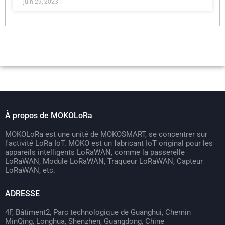
juin 29, 2023
À propos de MOKOLoRa
MOKOLoRa est une unité de MOKOSMART, se concentrer sur
l'activité LoRa IoT. MOKO est un fabricant IoT original pour les
appareils intelligents LoRaWAN, comme la passerelle
LoRaWAN, Module LoRaWAN, Traqueur LoRaWAN, Capteur
LoRaWAN, etc.
ADRESSE
4F, Bâtiment2, Parc technologique de Guanghui, Chemin
MinQing, Longhua, Shenzhen, Guangdong, Chine