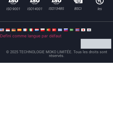
BSCI
ISO13485
ISO 9001
ISO14001
les
Defini comme langue par défaut
© 2025 TECHNOLOGIE MOKO LIMITÉE. Tous les droits sont
réservés.