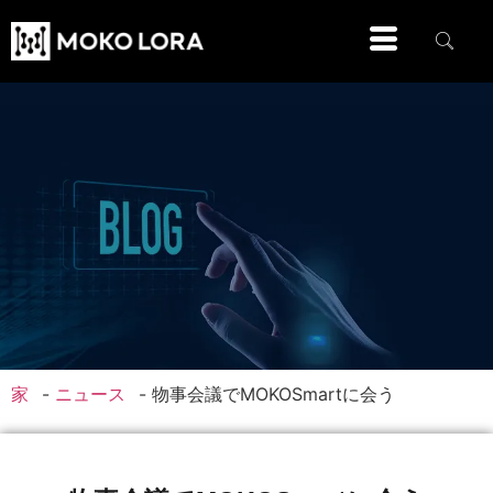
家
-
ニュース
-
物事会議でMOKOSmartに会う