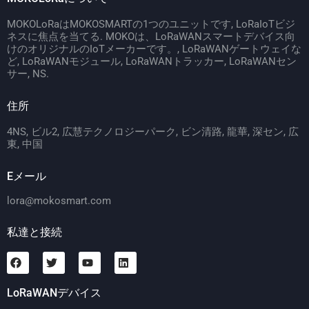
MOKOLoRaはMOKOSMARTの1つのユニットです, LoRaIoTビジ
ネスに焦点を当てる. MOKOは、LoRaWANスマートデバイス向
けのオリジナルのIoTメーカーです。, LoRaWANゲートウェイな
ど, LoRaWANモジュール, LoRaWANトラッカー, LoRaWANセン
サー, NS.
住所
4NS, ビル2, 広慧テクノロジーパーク, ビン清路, 龍華, 深セン, 広
東, 中国
Eメール
lora@mokosmart.com
私達と接続
LoRaWANデバイス