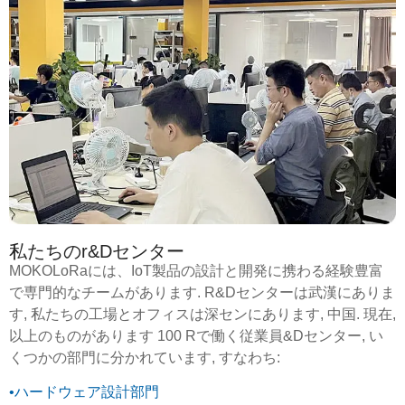
私たちのr&Dセンター
MOKOLoRaには、IoT製品の設計と開発に携わる経験豊富
で専門的なチームがあります. R&Dセンターは武漢にありま
す, 私たちの工場とオフィスは深センにあります, 中国. 現在,
以上のものがあります 100 Rで働く従業員&Dセンター, い
くつかの部門に分かれています, すなわち:
•ハードウェア設計部門