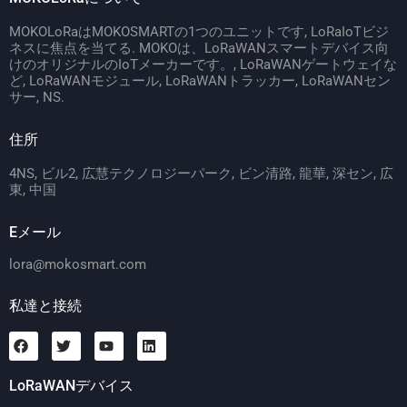
MOKOLoRaはMOKOSMARTの1つのユニットです, LoRaIoTビジ
ネスに焦点を当てる. MOKOは、LoRaWANスマートデバイス向
けのオリジナルのIoTメーカーです。, LoRaWANゲートウェイな
ど, LoRaWANモジュール, LoRaWANトラッカー, LoRaWANセン
サー, NS.
住所
4NS, ビル2, 広慧テクノロジーパーク, ビン清路, 龍華, 深セン, 広
東, 中国
Eメール
lora@mokosmart.com
私達と接続
LoRaWANデバイス