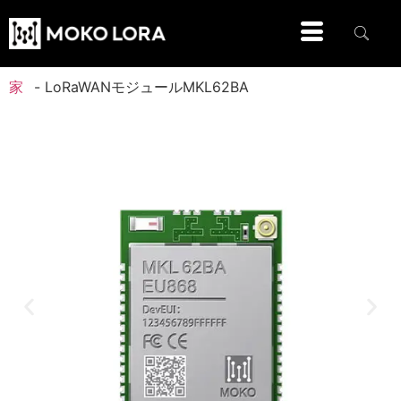
家
-
LoRaWANモジュールMKL62BA