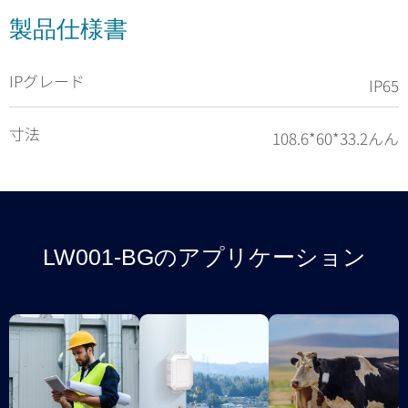
製品仕様書
IPグレード
IP65
寸法
108.6*60*33.2んん
LW001-BGのアプリケーション