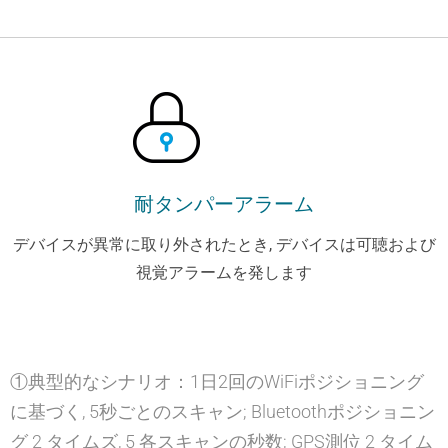
耐タンパーアラーム
デバイスが異常に取り外されたとき, デバイスは可聴および
視覚アラームを発します
①典型的なシナリオ：1日2回のWiFiポジショニング
に基づく, 5秒ごとのスキャン; Bluetoothポジショニン
グ 2 タイムズ, 5 各スキャンの秒数; GPS測位 2 タイム