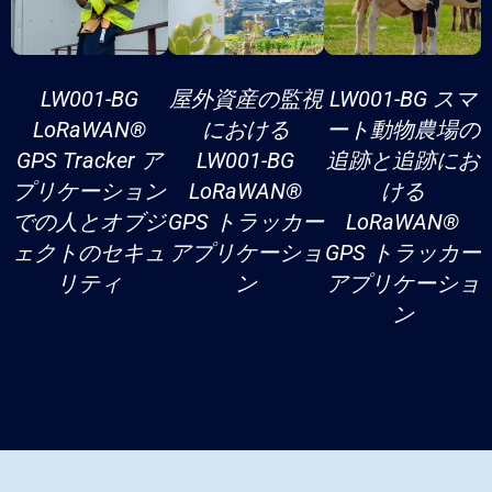
LW001-BG
屋外資産の監視
LW001-BG スマ
LoRaWAN®
における
ート動物農場の
GPS Tracker ア
LW001-BG
追跡と追跡にお
プリケーション
LoRaWAN®
ける
での人とオブジ
GPS トラッカー
LoRaWAN®
ェクトのセキュ
アプリケーショ
GPS トラッカー
リティ
ン
アプリケーショ
ン