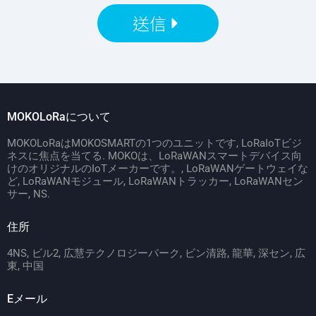
送信
MOKOLoRaについて
MOKOLoRaはMOKOSMARTの1つのユニットです, LoRaIoTビジ
ネスに焦点を当てる. MOKOは、LoRaWANスマートデバイス向
けのオリジナルのIoTメーカーです。, LoRaWANゲートウェイな
ど, LoRaWANモジュール, LoRaWANトラッカー, LoRaWANセン
サー, NS.
住所
4NS, ビル2, 広慧テクノロジーパーク, ビン清路, 龍華, 深セン, 広
東, 中国
Eメール