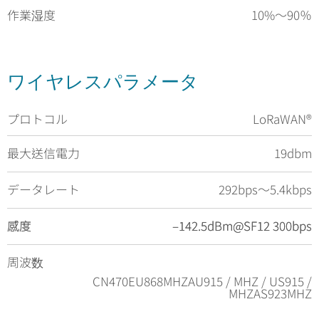
作業湿度
10%〜90％
ワイヤレスパラメータ
プロトコル
LoRaWAN®
最大送信電力
19dbm
データレート
292bps〜5.4kbps
感度
感度
–142.5dBm@SF12 300bps
–142.5dBm@SF12 300bps
周波数
CN470EU868MHZAU915 / MHZ / US915 /
MHZAS923MHZ