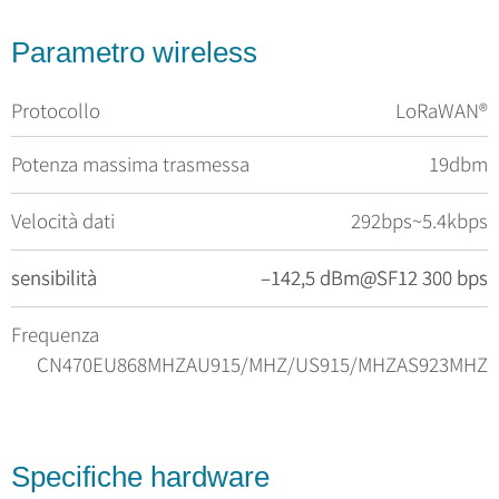
Parametro wireless
Protocollo
LoRaWAN®
Potenza massima trasmessa
19dbm
Velocità dati
292bps~5.4kbps
sensibilità
sensibilità
–142,5 dBm@SF12 300 bps
–142,5 dBm@SF12 300 bps
Frequenza
CN470EU868MHZAU915/MHZ/US915/MHZAS923MHZ
Specifiche hardware