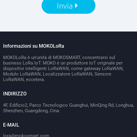
Invia
Informazioni su MOKOLoRa
MOKOLoRa è un'unità di MOKOSMART, concentrarsi sul
business LoRa IoT. MOKO è un produttore IoT originale per
dispositivi intelligenti LoRaWAN, come gateway LoRaWAN,
Modulo LoRaWAN, Localizzatore LoRaWAN, Sensore
LoRaWAN, eccetera.
INDIRIZZO
4F, Edificio2, Parco Tecnologico Guanghui, MinQing Rd, Longhua,
Shenzhen, Guangdong, Cina
E-MAIL
lora@mokosmart.com