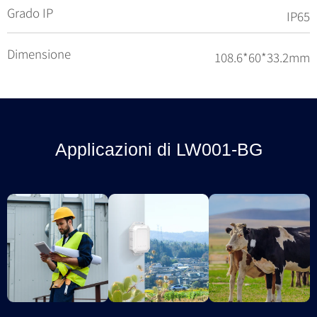
Grado IP
IP65
Dimensione
108.6*60*33.2mm
Applicazioni di LW001-BG