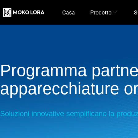
Casa
Prodotto
S
Programma partner
apparecchiature ori
Soluzioni innovative semplificano la produ