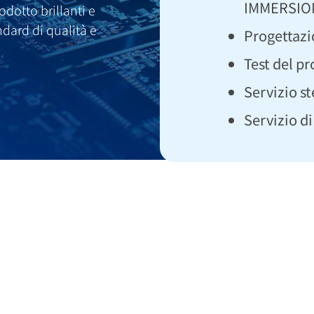
IMMERSIO
odotto brillanti e
andard di qualità e
Progettaz
Test del pr
Servizio st
Servizio di