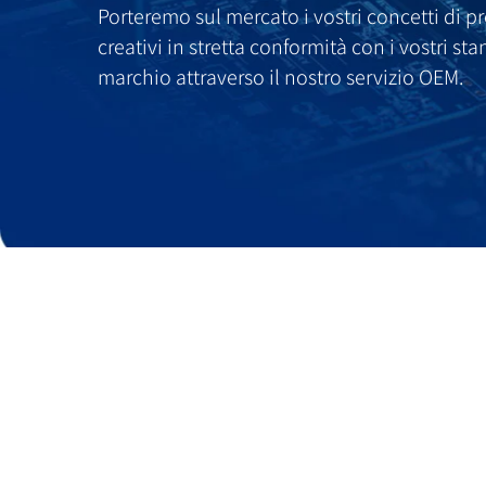
Porteremo sul mercato i vostri concetti di pr
creativi in ​​stretta conformità con i vostri st
marchio attraverso il nostro servizio OEM.