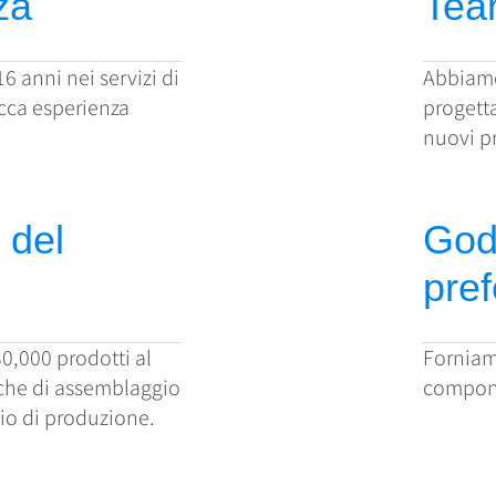
za
Tea
 anni nei servizi di
Abbiamo 
icca esperienza
progetta
nuovi pr
 del
Godi
pref
0,000 prodotti al
Forniam
iche di assemblaggio
componen
gio di produzione.