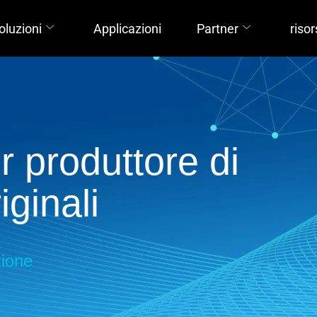
oluzioni
Applicazioni
Partner
riso
 produttore di
ginali
zione