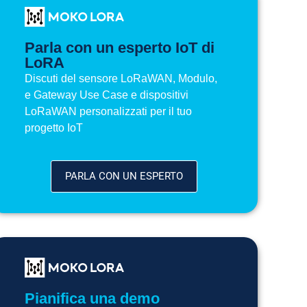
Parla con un esperto IoT di
LoRA
Discuti del sensore LoRaWAN, Modulo,
e Gateway Use Case e dispositivi
LoRaWAN personalizzati per il tuo
progetto IoT
PARLA CON UN ESPERTO
Pianifica una demo