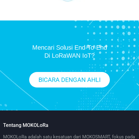
Mencari Solusi End-To-End
Di LoRaWAN IoT?
BICARA DENGAN AHLI
Tentang MOKOLoRa
MOKOLoRa adalah satu kesatuan dari MOKOSMART, fokus pada