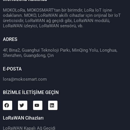
MOKOLoRa, MOKOSMART'tan bir birimdir, LoRa IoT işine
odaklanın. MOKO, LoRaWAN akıllı cihazlar için orijinal bir IoT
üreticisidir, LoRaWAN ağ geçidi gibi, LoRaWAN modülü,
LoRaWAN izleyici, LoRaWAN sensörü, vb.
ADRES
4F, Bina2, Guanghui Teknoloji Parkı, MinQing Yolu, Longhua,
Shenzhen, Guangdong, Çin
E-POSTA
lora@mokosmart.com
BİZİMLE İLETİŞİME GEÇİN
LoRaWAN Cihazları
LoRaWAN Kapalı Ağ Geçidi