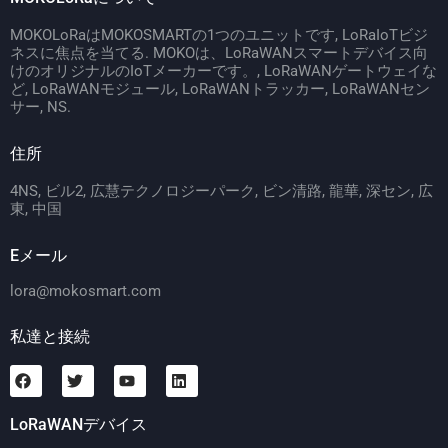
MOKOLoRaはMOKOSMARTの1つのユニットです, LoRaIoTビジ
ネスに焦点を当てる. MOKOは、LoRaWANスマートデバイス向
けのオリジナルのIoTメーカーです。, LoRaWANゲートウェイな
ど, LoRaWANモジュール, LoRaWANトラッカー, LoRaWANセン
サー, NS.
住所
4NS, ビル2, 広慧テクノロジーパーク, ビン清路, 龍華, 深セン, 広
東, 中国
Eメール
lora@mokosmart.com
私達と接続
LoRaWANデバイス