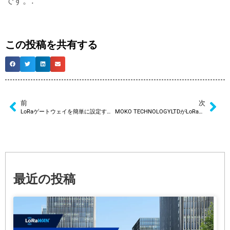
です。.
この投稿を共有する
前
次
LoRaゲートウェイを簡単に設定する方法
MOKO TECHNOLOGYLTDがLoRaAlliance®メンバーに参加
最近の投稿