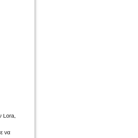
 Lora,
ε να