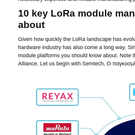
10
key LoRa module man
about
Given how quickly the LoRa landscape has evolv
hardware industry has also come a long way
.
Si
module platforms you should know about
.
Note t
Alliance
.
Let us begin with Semtech
, Ο παγκοσμ