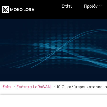
Σπίτι
Προϊόν
Σπίτι
-
Ενότητα LoRaWAN
-
10 Οι καλύτεροι κατασκευα