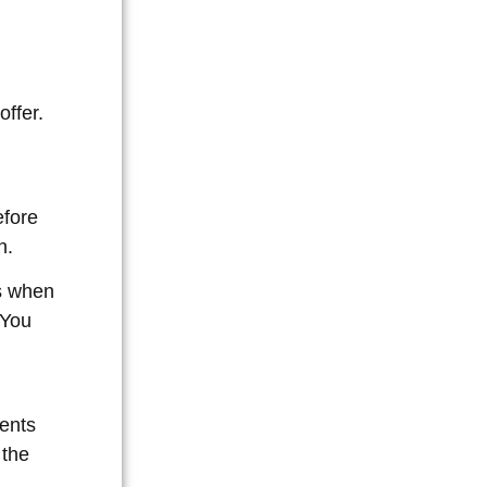
offer
.
fore
n
.
s when
You
ients
 the