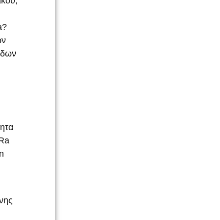
ικού,
a?
ων
άδων
τητα
Ra
n
νης