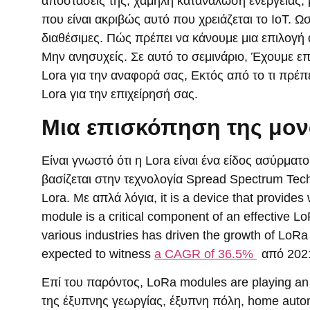
αποστάσεις της, χαμηλή κατανάλωση ενέργειας, 
που είναι ακριβώς αυτό που χρειάζεται το IoT. Ω
διαθέσιμες. Πώς πρέπει να κάνουμε μια επιλογ
Μην ανησυχείς. Σε αυτό το σεμινάριο, Έχουμε ε
Lora για την αναφορά σας, Εκτός από το τι πρέ
Lora για την επιχείρησή σας.
Μια επισκόπηση της μον
Είναι γνωστό ότι η Lora είναι ένα είδος ασύρμ
βασίζεται στην τεχνολογία Spread Spectrum Tech
Lora. Με απλά λόγια,
it is a device that provide
module is a critical component of an effective Lo
various industries has driven the growth of LoR
expected to witness
a CAGR of
36.5%
από 202
Επί του παρόντος,
LoRa modules are playing an a
της έξυπνης γεωργίας, έξυπνη πόλη,
home auto