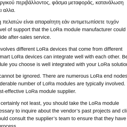
υργικού περιβάλλοντος, φάσμα μεταφοράς, κατανάλωση
ι αλλα.
 πελατών είναι απαραίτητη εάν αντιμετωπίσετε τυχόν
level of support that the LoRa module manufacturer could 
vide after-sales service
.
nvolves different LoRa devices that come from different
 smart LoRa devices can integrate well with each other
.
Be
le you choose is well integrated with your LoRa solutio
 cannot be ignored
.
There are numerous LoRa end node
derable number of LoRa modules are typically involved
.
t-effective LoRa module supplier
.
 certainly not least
,
you should take the LoRa module
cessary to inquire about the vendor’s past projects and cl
uld consult the supplier’s team to ensure that they have
process
.