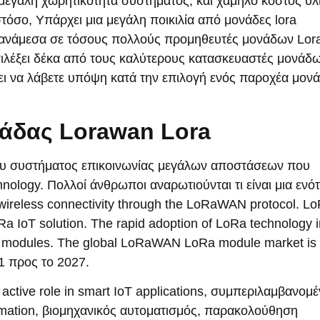
μεγάλη χωρητικότητα συστήματος, και χαμηλό κόστος υλ
στόσο, Υπάρχει μια μεγάλη ποικιλία από μονάδες lora
ή ανάμεσα σε τόσους πολλούς προμηθευτές μονάδων Lor
πιλέξει δέκα από τους καλύτερους κατασκευαστές μονάδ
πει να λάβετε υπόψη κατά την επιλογή ενός παροχέα μον
άδας Lorawan Lora
ατου συστήματος επικοινωνίας μεγάλων αποστάσεων που
nology. Πολλοί άνθρωποι αναρωτιούνται τι είναι μια ενό
s wireless connectivity through the LoRaWAN protocol
.
Lo
Ra IoT solution
.
The rapid adoption of LoRa technology i
a modules
.
The global LoRaWAN LoRa module market is
1 προς το 2027.
ctive role in smart IoT applications
, συμπεριλαμβανομέ
mation
, βιομηχανικός αυτοματισμός, παρακολούθηση