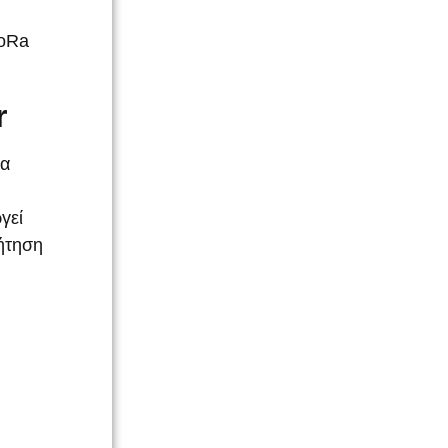
LoRa
r
να
γεί
ζήτηση