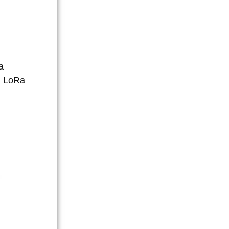
a
n LoRa