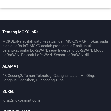
Tentang MOKOLoRa
MOKOLoRa adalah satu kesatuan dari MOKOSMART, fokus pada
bisnis LoRa IoT. MOKO adalah produsen IoT asli untuk
perangkat pintar LoRaWAN, seperti gerbang LoRaWAN, Modul
LoRaWAN, Pelacak LoRaWAN, Sensor LoRaWAN, dll.
ALAMAT
4F, Gedung2, Taman Teknologi Guanghui, Jalan MinQing,
Longhua, Shenzhen, Guangdong, Cina
SUREL
lora@mokosmart.com