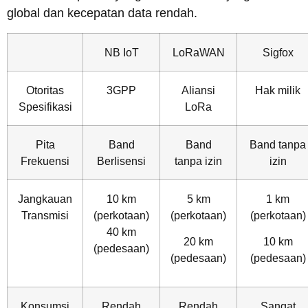
global dan kecepatan data rendah.
NB IoT
LoRaWAN
Sigfox
Otoritas
3GPP
Aliansi
Hak milik
Spesifikasi
LoRa
Pita
Band
Band
Band tanpa
Frekuensi
Berlisensi
tanpa izin
izin
Jangkauan
10 km
5 km
1 km
Transmisi
(perkotaan)
(perkotaan)
(perkotaan)
40 km
20 km
10 km
(pedesaan)
(pedesaan)
(pedesaan)
Konsumsi
Rendah
Rendah
Sangat