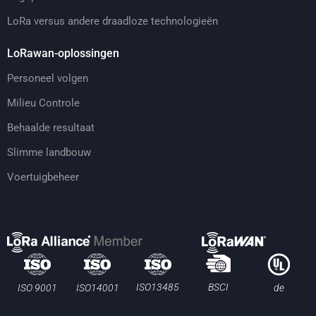
LoRa versus andere draadloze technologieën
LoRawan-oplossingen
Personeel volgen
Milieu Controle
Behaalde resultaat
Slimme landbouw
Voertuigbeheer
BSCI
ISO13485
ISO 9001
ISO14001
de