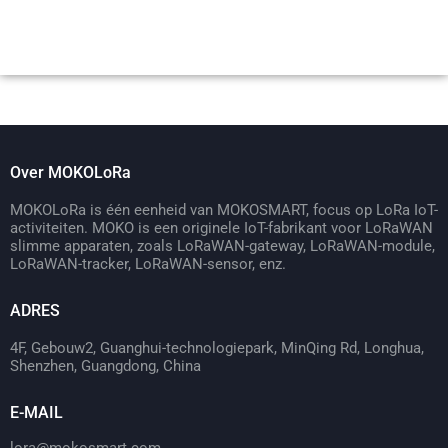
Over MOKOLoRa
MOKOLoRa is één eenheid van MOKOSMART, focus op LoRa IoT-
activiteiten. MOKO is een originele IoT-fabrikant voor LoRaWAN
slimme apparaten, zoals LoRaWAN-gateway, LoRaWAN-module,
LoRaWAN-tracker, LoRaWAN-sensor, enz.
ADRES
4F, Gebouw2, Guanghui-technologiepark, MinQing Rd, Longhua,
Shenzhen, Guangdong, China
E-MAIL
lora@mokosmart.com