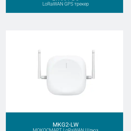
LoRaWAN GPS трекер
MKG2-LW
МОКОСМАРТ LoRaWAN Шлюз