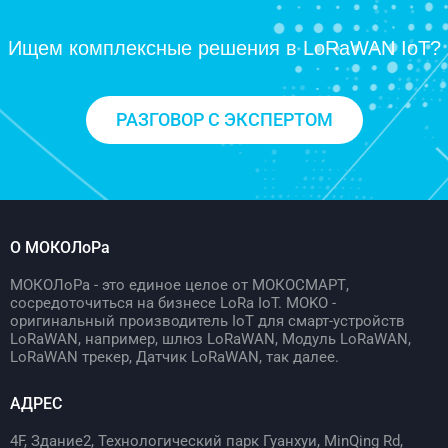
Ищем комплексные решения в LoRaWAN IoT?
РАЗГОВОР С ЭКСПЕРТОМ
О МОКОЛоРа
МОКОЛоРа - это единое целое от МОКОСМАРТ,
сосредоточиться на бизнесе LoRa IoT. MOKO -
оригинальный производитель IoT для смарт-устройств
LoRaWAN, например, шлюз LoRaWAN, Модуль LoRaWAN,
LoRaWAN трекер, Датчик LoRaWAN, так далее.
АДРЕС
4F, Здание2, Технологический парк Гуанхуи, MinQing Rd,