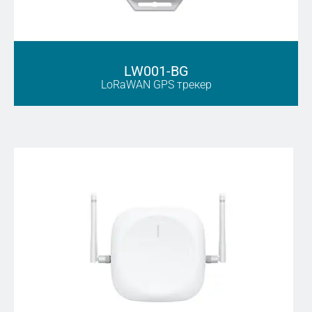
LW001-BG
LoRaWAN GPS трекер