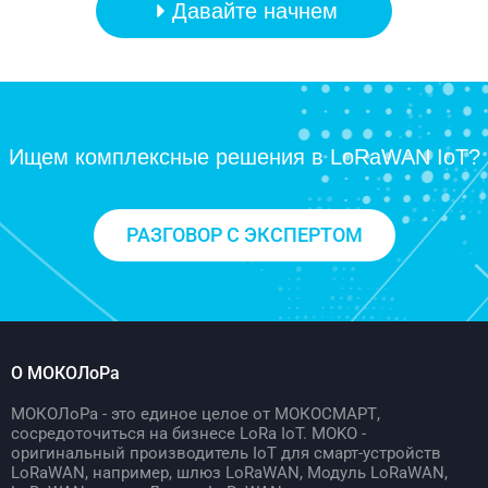
Давайте начнем
Ищем комплексные решения в LoRaWAN IoT?
РАЗГОВОР С ЭКСПЕРТОМ
О МОКОЛоРа
МОКОЛоРа - это единое целое от МОКОСМАРТ,
сосредоточиться на бизнесе LoRa IoT. MOKO -
оригинальный производитель IoT для смарт-устройств
LoRaWAN, например, шлюз LoRaWAN, Модуль LoRaWAN,