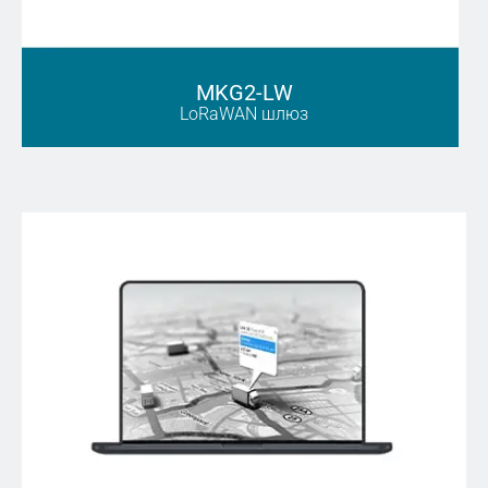
MKG2-LW
LoRaWAN шлюз