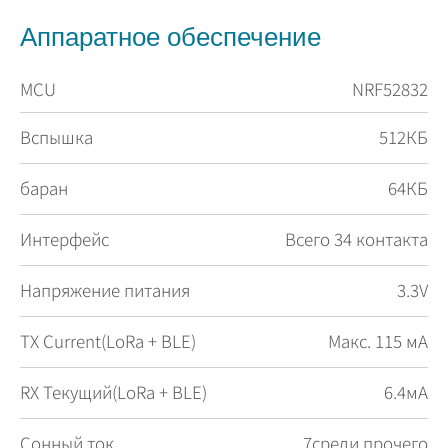
Аппаратное обеспечение
MCU
NRF52832
Вспышка
512КБ
баран
64КБ
Интерфейс
Всего 34 контакта
Напряжение питания
3.3V
TX Current(LoRa + BLE)
Макс. 115 мА
RX Текущий(LoRa + BLE)
6.4мА
Сонный ток
7среди прочего