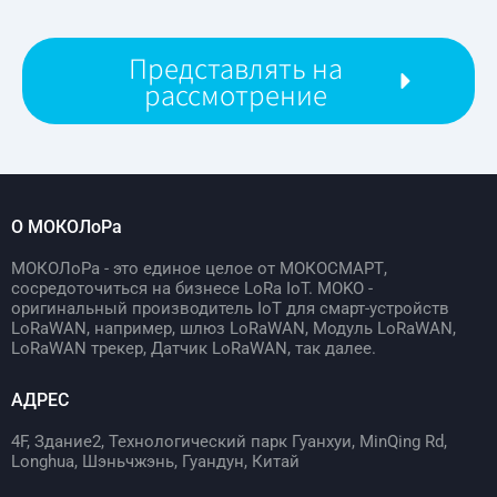
Представлять на
рассмотрение
О МОКОЛоРа
МОКОЛоРа - это единое целое от МОКОСМАРТ,
сосредоточиться на бизнесе LoRa IoT. MOKO -
оригинальный производитель IoT для смарт-устройств
LoRaWAN, например, шлюз LoRaWAN, Модуль LoRaWAN,
LoRaWAN трекер, Датчик LoRaWAN, так далее.
АДРЕС
4F, Здание2, Технологический парк Гуанхуи, MinQing Rd,
Longhua, Шэньчжэнь, Гуандун, Китай