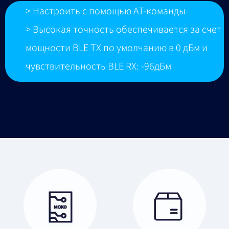
> Настроить с помощью AT-команды
> Высокая точность обеспечивается за счет
мощности BLE TX по умолчанию в 0 дБм и
чувствительность BLE RX: -96дБм