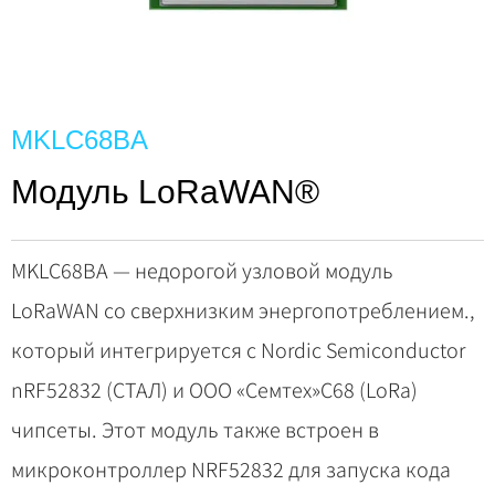
MKLC68BA
Модуль LoRaWAN®
MKLC68BA — недорогой узловой модуль
LoRaWAN со сверхнизким энергопотреблением.,
который интегрируется с Nordic Semiconductor
nRF52832 (СТАЛ) и ООО «Семтех»C68 (LoRa)
чипсеты. Этот модуль также встроен в
микроконтроллер NRF52832 для запуска кода