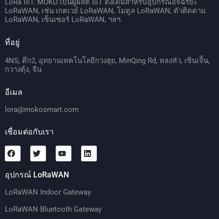
LoRa IoT. MOKO เป็นผู้ผลิต IoT ดั้งเดิมสำหรับอุปกรณ์อัจฉริยะ
LoRaWAN, เช่น เกตเวย์ LoRaWAN, โมดูล LoRaWAN, ตัวติดตาม
LoRaWAN, เซ็นเซอร์ LoRaWAN, ฯลฯ.
ที่อยู่
4NS, ตึก2, อุทยานเทคโนโลยีกวงฮุย, MinQing Rd, หลงหัว, เซินเจิ้น,
กวางตุ้ง, จีน
อีเมล
lora@mokosmart.com
เชื่อมต่อกับเรา
อุปกรณ์ LoRaWAN
LoRaWAN Indoor Gateway
LoRaWAN Bluetooth Gateway