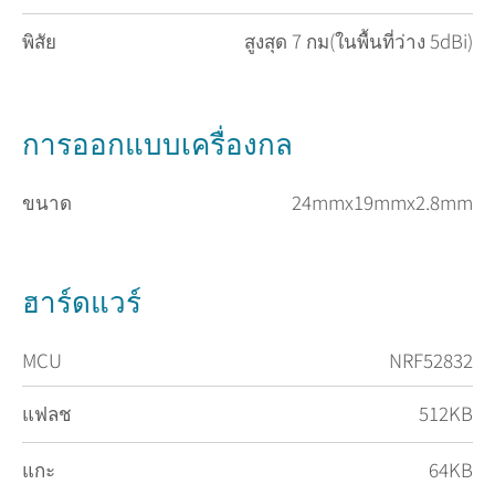
พิสัย
สูงสุด 7 กม(ในพื้นที่ว่าง 5dBi)
การออกแบบเครื่องกล
ขนาด
24mmx19mmx2.8mm
ฮาร์ดแวร์
MCU
NRF52832
แฟลช
512KB
แกะ
64KB