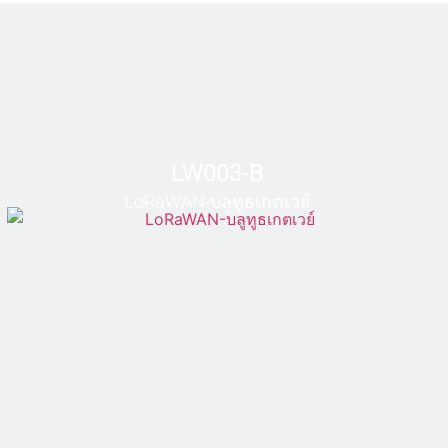
LW003-B
LoRaWAN-บลูทูธเกตเวย์