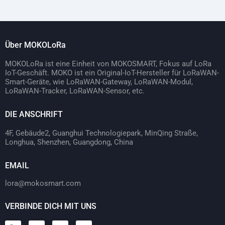
Über MOKOLoRa
MOKOLoRa ist eine Einheit von MOKOSMART, Fokus auf LoRa
IoT-Geschäft. MOKO ist ein Original-IoT-Hersteller für LoRaWAN-
Smart-Geräte, wie LoRaWAN-Gateway, LoRaWAN-Modul,
LoRaWAN-Tracker, LoRaWAN-Sensor, etc.
DIE ANSCHRIFT
4F, Gebäude2, Guanghui Technologiepark, MinQing Straße,
Longhua, Shenzhen, Guangdong, China
EMAIL
lora@mokosmart.com
VERBINDE DICH MIT UNS