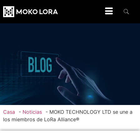
Casa
-
Noticias
-
MOKO TECHNOLOGY LTD se une a
los miembros de LoRa Alliance®