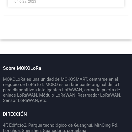
junio 29, 2023
Sobre MOKOLoRa
MOKOLoRa es una unidad de MOKOSMART, centrarse en el
negocio de LoRa IoT. MOKO es un fabricante original de IoT
para dispositivos inteligentes LoRaWAN, como la puerta de
enlace LoRaWAN, Módulo LoRaWAN, Rastreador LoRaWAN,
Sensor LoRaWAN, etc.
DIRECCIÓN
4F, Edificio2, Parque tecnológico de Guanghui, MinQing Rd,
Longhua, Shenzhen, Guangdong, porcelana