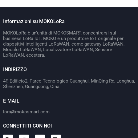
Informazioni su MOKOLoRa
MOKOLoRa è un'unità di MOKOSMART, concentrarsi sul
business LoRa IoT. MOKO è un produttore IoT originale per
dispositivi intelligenti LoRaWAN, come gateway LoRaWAN,
Modulo LoRaWAN, Localizzatore LoRaWAN, Sensore
LoRaWAN, eccetera.
INDIRIZZO
4F, Edificio2, Parco Tecnologico Guanghui, MinQing Rd, Longhua,
Shenzhen, Guangdong, Cina
E-MAIL
lora@mokosmart.com
CONNETTITI CON NOI