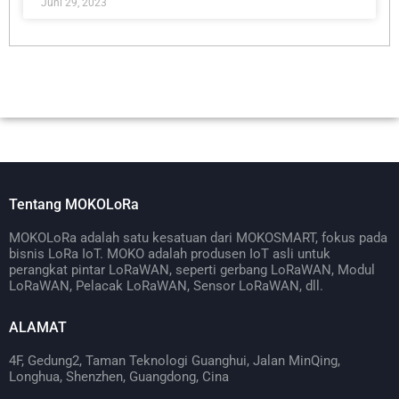
Juni 29, 2023
Tentang MOKOLoRa
MOKOLoRa adalah satu kesatuan dari MOKOSMART, fokus pada
bisnis LoRa IoT. MOKO adalah produsen IoT asli untuk
perangkat pintar LoRaWAN, seperti gerbang LoRaWAN, Modul
LoRaWAN, Pelacak LoRaWAN, Sensor LoRaWAN, dll.
ALAMAT
4F, Gedung2, Taman Teknologi Guanghui, Jalan MinQing,
Longhua, Shenzhen, Guangdong, Cina