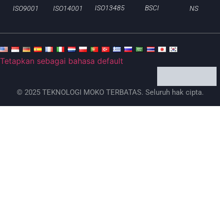
BSCI
ISO13485
ISO9001
ISO14001
NS
Tetapkan sebagai bahasa default
© 2025 TEKNOLOGI MOKO TERBATAS. Seluruh hak cipta.