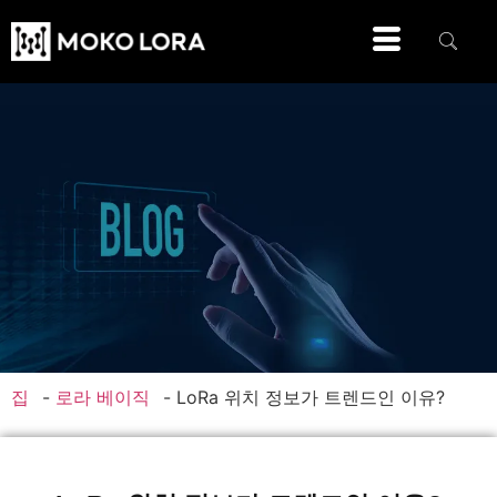
집
-
로라 베이직
-
LoRa 위치 정보가 트렌드인 이유?