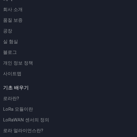
회사 소개
품질 보증
공장
실 혐실
블로그
개인 정보 정책
사이트맵
기초 배우기
로라란?
LoRa 모듈이란
LoRaWAN 센서의 정의
로라 얼라이언스란?