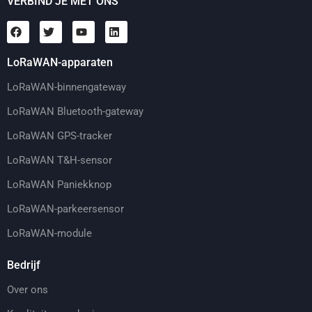
VERBIND JE MET ONS
LoRaWAN-apparaten
LoRaWAN-binnengateway
LoRaWAN Bluetooth-gateway
LoRaWAN GPS-tracker
LoRaWAN T&H-sensor
LoRaWAN Paniekknop
LoRaWAN-parkeersensor
LoRaWAN-module
Bedrijf
Over ons