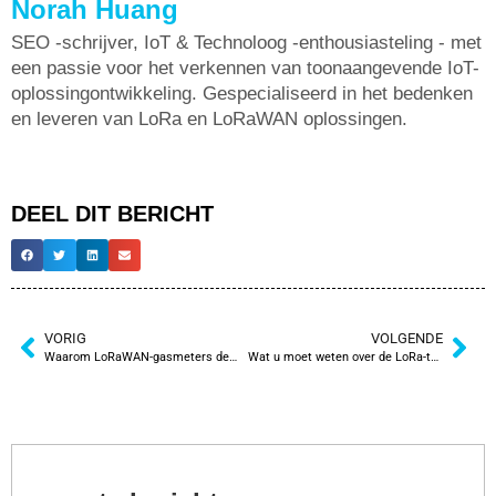
Norah Huang
SEO -schrijver, IoT & Technoloog -enthousiasteling - met
een passie voor het verkennen van toonaangevende IoT-
oplossingontwikkeling. Gespecialiseerd in het bedenken
en leveren van LoRa en LoRaWAN oplossingen.
DEEL DIT BERICHT
VORIG
VOLGENDE
Waarom LoRaWAN-gasmeters de toekomst zijn van slimme gasmetingen
Wat u moet weten over de LoRa-temperatuursensor voordat u tot aankoop overgaat