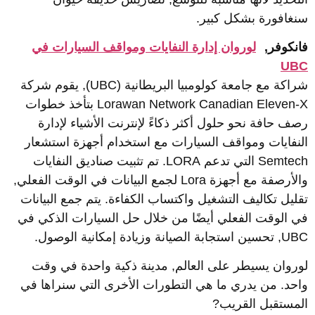
نغافورة بشكل كبير.
انكوفر,
لوروان إدارة النفايات ومواقف السيارات في
UB
شراكة مع جامعة كولومبيا البريطانية (UBC), يقوم شركة
Lorawan Network Canadian Eleven-X بتأخذ خطوات
صف حافة نحو حلول أكثر ذكاءً لإنترنت الأشياء لإدارة
لنفايات ومواقف السيارات مع استخدام أجهزة استشعار
Semtech التي تدعم LORA. تم تثبيت صناديق النفايات
والأرصفة مع أجهزة Lora لجمع البيانات في الوقت الفعلي,
قليل تكاليف التشغيل واكتساب الكفاءة. يتم جمع البيانات
ي الوقت الفعلي أيضًا من خلال حل السيارات الذكي في
سين استجابة الصيانة وزيادة إمكانية الوصول.
وروان يسيطر على العالم, مدينة ذكية واحدة في وقت
احد. من يدري ما هي التطورات الأخرى التي سنراها في
لمستقبل القريب?