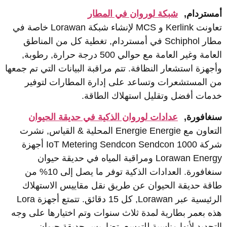
مستردام,
شبكة لوروان في المطار
تعاونت Kerlink و MCS لإنشاء شبكة Lorawan خاصة في
مطار Schiphol في أمستردام, تغطية كل من المناطق
العامة وغير العامة مع حوالي 500 درجة حرارة, رطوبة,
أجهزة استشعار النظافة. تتم مراقبة البيانات التي تم جمعها
ن المستشعرات وتساعد على إدارة المطارات لتوفير
دمات أفضل وتقليل استهلاك الطاقة.
نغافورة,
عدادات لوروان الذكية في حديقة الحيوان
التعاون مع Energie Energie المحلية & القياس, نشرت
شركة IoT Metering Sendcon Sendcon 1000 أجهزة
Lorawan Energy ومراقبة المياه في حديقة حيوان
سنغافورة. العدادات الذكية توفر ما يصل إلى 10% من
اقة حديقة الحيوان عن طريق نقل مقاييس الاستهلاك
الرئيسية عبر Lorawan, كل 15 دقائق. تتمتع أجهزة Lora
ذه بعمر بطارية لمدة ثلاث سنوات وتم اختيارها على وجه
لتحديد لأنها مناسبة للتوسع, تضاريس حديقة حيوان