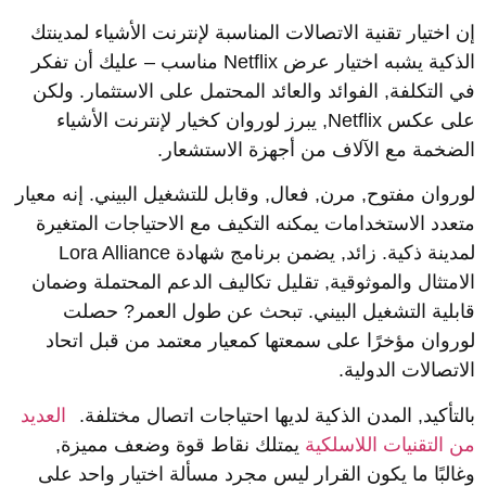
ن اختيار تقنية الاتصالات المناسبة لإنترنت الأشياء لمدينتك
الذكية يشبه اختيار عرض Netflix مناسب – عليك أن تفكر
ي التكلفة, الفوائد والعائد المحتمل على الاستثمار. ولكن
على عكس Netflix, يبرز لوروان كخيار لإنترنت الأشياء
لضخمة مع الآلاف من أجهزة الاستشعار.
وروان مفتوح, مرن, فعال, وقابل للتشغيل البيني. إنه معيار
تعدد الاستخدامات يمكنه التكيف مع الاحتياجات المتغيرة
لمدينة ذكية. زائد, يضمن برنامج شهادة Lora Alliance
لامتثال والموثوقية, تقليل تكاليف الدعم المحتملة وضمان
ابلية التشغيل البيني. تبحث عن طول العمر? حصلت
وروان مؤخرًا على سمعتها كمعيار معتمد من قبل اتحاد
لاتصالات الدولية.
التأكيد, المدن الذكية لديها احتياجات اتصال مختلفة.
العديد
ن التقنيات اللاسلكية
يمتلك نقاط قوة وضعف مميزة,
غالبًا ما يكون القرار ليس مجرد مسألة اختيار واحد على