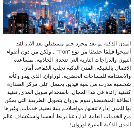
لمدن الذكية لم تعد مجرد حلم مستقبلي بعد الآن. لقد
أصبحوا فيلمًا حقيقيًا من نوع "Tron"., ولكن من دون أضواء
لنيون والدراجات النارية التي تتحدى الجاذبية. بمساعدة
لاتصال بالشبكة, المدن الذكية تجلب الكفاءة, أمان,
الاستدامة للمساحات الحضرية. لوراوان, الذي يبدو وكأنه
خصية مدرب من لعبة فيديو, يحصل على مركز الصدارة
تقنية رائدة في هذا المجال. باستخدام طويل المدى, تقنية
لطاقة المنخفضة, تقوم لوروان بتحويل الطريقة التي يمكن
ها للمدن إدارة تنقلها, مواصلات, بنية تحتية, خدمات, وغيرها
ن الخدمات العامة. لذا, دعنا نربط أنفسنا واستكشاف عالم
لمدن الذكية المثيرة لوروان!