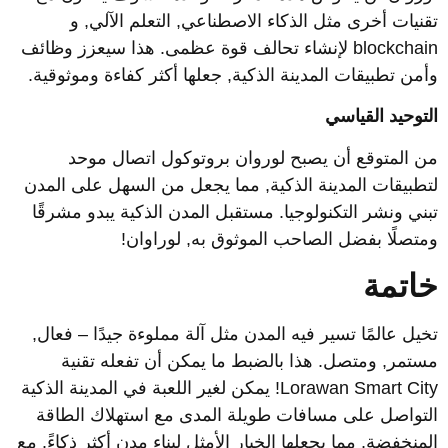
قنيات أخرى مثل الذكاء الاصطناعي, التعلم الآلي, و
blockchain لإنشاء تحالف قوة عظمى. هذا سيعزز وظائف
أمن تطبيقات المدينة الذكية, جعلها أكثر كفاءة وموثوقية.
لتوحيد القياسي
ن المتوقع أن يصبح لوروان بروتوكول اتصال موحد
تطبيقات المدينة الذكية, مما يجعل من السهل على المدن
بني ونشر التكنولوجيا. مستقبل المدن الذكية يبدو مشرقًا
متصلًا بفضل الصاحب الموثوق به, لوراوان!
اتمة
خيل عالمًا تسير فيه المدن مثل آلة مملوءة جيدًا – فعال,
ستمر, ومتصل. هذا بالضبط ما يمكن أن تفعله تقنية
Lorawan Smart City! يمكن لغير اللعبة في المدينة الذكية
لتواصل على مسافات طويلة المدى مع استهلاك الطاقة
لمنخفضة, مما يجعلها الخيار الأمثل لبناء مدن أكثر ذكاءً. مع