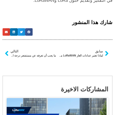
 التفكير وتقديم حلول LoRa وLoRaWAN.
ارك هذا المنشور
سابق
التالي
لماذا تعتبر عدادات الغاز LoRaWAN مستقبل قياس الغاز الذكي
ما يجب أن تعرفه عن مستشعر درجة الحرارة LoRa قبل الشراء
المشاركات الاخيرة