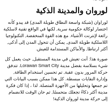
وروان والمدينة الذكية
وراوان (شبكة واسعة النطاق طويلة المدى) قد يبدو كأنه
ختصار لوكالة حكومية سرية, لكنها في الواقع تقنية لاسلكية
ائعة لإنترنت الأشياء. مع هذه القوة المنخفضة, التكنولوجيا
للاسلكية طويلة المدى, يمكن أن تتحول المدن إلى أذكى,
كثر ارتباطا, والأماكن المستدامة للعيش.
ورة هذا: أنت تعيش في مدينة المستقبل, حيث يعمل كل
شيء بسلاسة بفضل مدينة Lorawan Smart City. تتدفق
ركة المرور بدون عقبة, تم تحسين استخدام الطاقة,
إدارة النفايات مبسطة. كل هذا ممكن بسبب البيانات التي
م جمعها وتحليلها من الأجهزة المتصلة. لذا ، إذا كان فكرة
دينة أكثر ذكاءً تجعلك متحمسًا, ثم حان الوقت للانضمام
لى حركة مدينة لوروان الذكية!