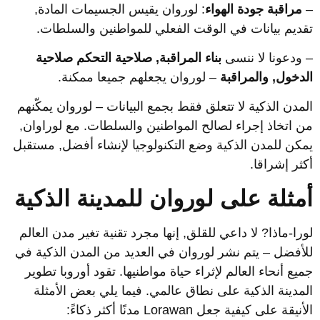
مراقبة جودة الهواء
: لوروان يقيس الجسيمات المادة,
قديم بيانات في الوقت الفعلي للمواطنين والسلطات.
 ودعونا لا ننسى
بناء المراقبة, صلاحية التحكم صلاحية
لدخول, والمراقبة
– لوروان يجعلهم جميعا ممكنة.
لمدن الذكية لا تتعلق فقط بجمع البيانات – لوروان يمكّنهم
ن اتخاذ إجراء لصالح المواطنين والسلطات. مع لوراوان,
مكن للمدن الذكية وضع التكنولوجيا لإنشاء أفضل, مستقبل
كثر إشراقا.
مثلة على لوروان للمدينة الذكية
ورا-ماذا? لا داعي للقلق, إنها مجرد تقنية تغير مدن العالم
لأفضل – يتم نشر لوروان في العديد من المدن الذكية في
ميع أنحاء العالم لإثراء حياة مواطنيها. تقود أوروبا تطوير
لمدينة الذكية على نطاق عالمي. فيما يلي بعض الأمثلة
أنيقة على كيفية جعل Lorawan مدنًا أكثر ذكاءً: