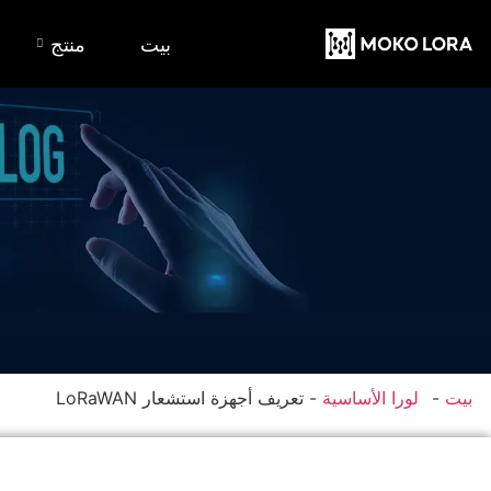
بيت
منتج
بيت
-
لورا الأساسية
-
تعريف أجهزة استشعار LoRaWAN