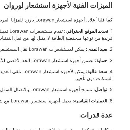
الميزات الفنية لأجهزة استشعار لوروان
كما قلنا أعلاه, أجهزة استشعار Lorawan بارزة للمزايا الفريدة, وسيظهر لك هذا الجزء ما هي هذه الميزات الخاصة.
1.
تحديد الموقع الجغرافي:
فريدة من نوعها منخفضة الطاقة لا مثيل لها من قبل التقنيات
2.
بعيد المدى:
يمكن لمستشعرات Lorawan نقل المستشعرات إلى ما يصل إلى 30 الأميال وكذلك اختراق البيئات الخفية.
3.
حماية:
تضمن أجهزة استشعار Lorawan الحد الأقصى للأمان وميزة التشفير الشامل للبرامج والتطبيقات.
4.
سعة عالية:
يمكن لأجهزة است
الشبكات دون تأخير.
5.
تواصل:
تسمح أجهزة استشعار Lorawan بالاتصال السهل بالمعلومات والبيانات.
6.
العمليات القياسية:
تعمل أجهزة استشعار Lorawan مع شبكة قياسية وسريعة متوفرة على مستوى العالم.
عدة قدرات