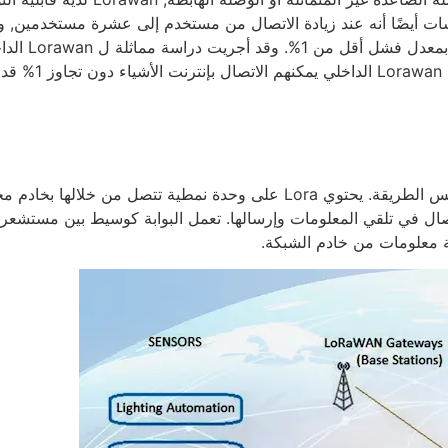
هر الدراسات أيضًا أنه عند زيادة الاتصال من مستخدم إلى عشرة مستخدمين, و
لوحظ أن لوروان في الهواء الطلق يدعم خمسة مستخدمين بمعدل فش
عندما تم الاعتراف بالوصلة الصاعدة وأظهرت أن مستخدمي Lorawan الداخلي يمكنهم الاتصال
يمكن ربط أجهزة استشعار Lora بشبكة خلوية لأنها تعمل بنفس الطريقة. يحتوي Lora على وحدة نمطية تتصل من خلالها ب
اتصال في تلقي المعلومات وإرسالها. تعمل البوابة كوسيط بين مستشعر