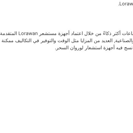
يلعب تكامل إنترنت الأشياء دورًا رائعًا في جعل الأشياء والصناعات أكثر ذكاءً من خلال
لشركات التجارية والصناعية, العديد من المزايا مثل الوقت والتوفير في التكاليف ممكن
 نسج فيه أجهزة استشعار لوروان السحر.