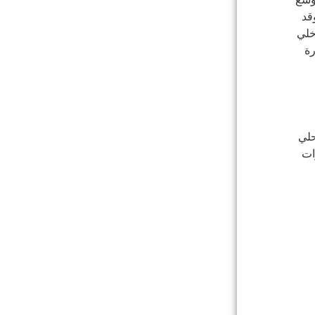
قد
ل أقل من 1%. وقد أجريت دراسة مماثلة ل Lorawan الداخلي
 بإنترنت الأشياء دون تجاوز 1% قدرة
خادم محلي
ات