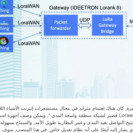
يرة, كان هناك اهتمام متزايد في مجال مستشعرات إنترنت الأشياء اللا
من بينها تبرز أجهزة استشعار لوروان مع مزاياها الفريدة. Lorawan قصير لشبكة منطقة واسعة المدى ", ويمكن وصف أجهز
التي تتيح التواصل بعيد المدى وعمر البطارية طويل الأمد, والسماح بسهولة
Lo طيف انتشار البرد, الذي يشار إليه أيضًا على أنه نظام تعديل خاص. في هذا المنصب, سوف