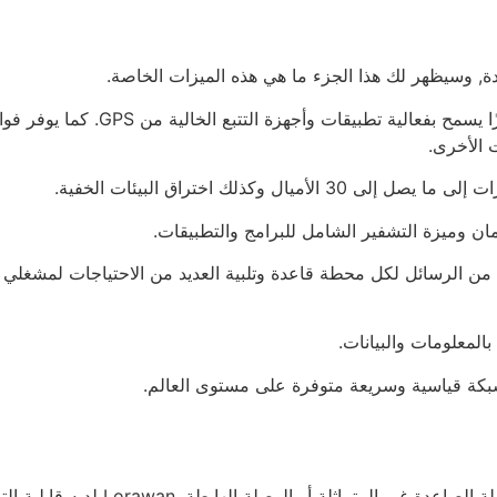
تقدم مستشعرات Lorawan تمييزًا يسمح بفعالية تطبيقات وأجهزة التتبع الخالية من GPS. كم
 الأخرى.
شعار Lorawan تلقي العديد من الرسائل لكل محطة قاعدة وتلبية العديد من الاحتياجات لمشغلي
إمكانيات شبكة لوروان مثيرة للاهتمام للغاية. باستخدام الوصلة الصاعدة غير المتماثلة أو الوصلة الهابط