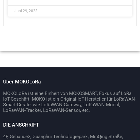
Juni 29, 2023
Über MOKOLoRa
MOKOLoRa ist eine Einheit von MOKOSMART, Fokus auf LoRa
IoT-Geschäft. MOKO ist ein Original-IoT-Hersteller für LoRaWAN-
Smart-Geräte, wie LoRaWAN-Gateway, LoRaWAN-Modul,
LoRaWAN-Tracker, LoRaWAN-Sensor, etc.
DIE ANSCHRIFT
4F, Gebäude2, Guanghui Technologiepark, MinQing Straße,