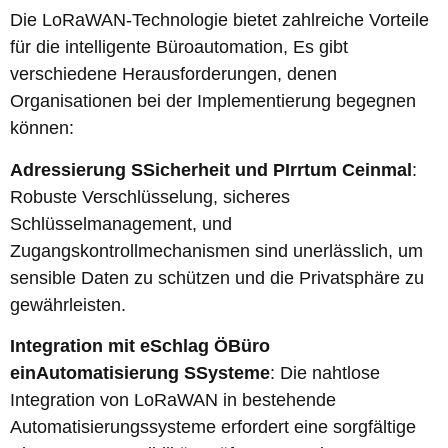
Die LoRaWAN-Technologie bietet zahlreiche Vorteile
für die intelligente Büroautomation, Es gibt
verschiedene Herausforderungen, denen
Organisationen bei der Implementierung begegnen
können:
Adressierung
S
Sicherheit und
P
Irrtum
C
einmal
:
Robuste Verschlüsselung, sicheres
Schlüsselmanagement, und
Zugangskontrollmechanismen sind unerlässlich, um
sensible Daten zu schützen und die Privatsphäre zu
gewährleisten.
Integration mit
e
Schlag
Ö
Büro
ein
Automatisierung
S
Systeme
: Die nahtlose
Integration von LoRaWAN in bestehende
Automatisierungssysteme erfordert eine sorgfältige