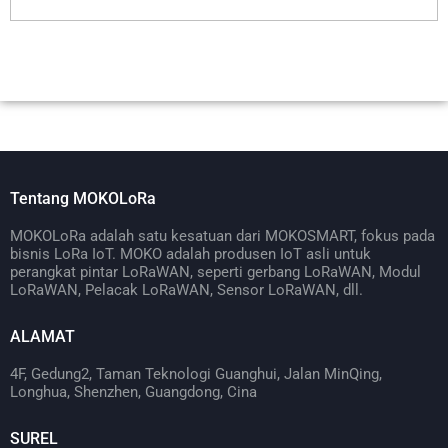
Tentang MOKOLoRa
MOKOLoRa adalah satu kesatuan dari MOKOSMART, fokus pada
bisnis LoRa IoT. MOKO adalah produsen IoT asli untuk
perangkat pintar LoRaWAN, seperti gerbang LoRaWAN, Modul
LoRaWAN, Pelacak LoRaWAN, Sensor LoRaWAN, dll.
ALAMAT
4F, Gedung2, Taman Teknologi Guanghui, Jalan MinQing,
Longhua, Shenzhen, Guangdong, Cina
SUREL