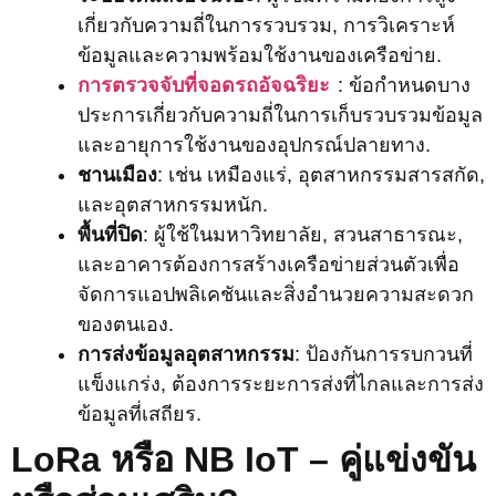
เกี่ยวกับความถี่ในการรวบรวม, การวิเคราะห์
ข้อมูลและความพร้อมใช้งานของเครือข่าย.
การตรวจจับที่จอดรถอัจฉริยะ
: ข้อกำหนดบาง
ประการเกี่ยวกับความถี่ในการเก็บรวบรวมข้อมูล
และอายุการใช้งานของอุปกรณ์ปลายทาง.
ชานเมือง
: เช่น เหมืองแร่, อุตสาหกรรมสารสกัด,
และอุตสาหกรรมหนัก.
พื้นที่ปิด
: ผู้ใช้ในมหาวิทยาลัย, สวนสาธารณะ,
และอาคารต้องการสร้างเครือข่ายส่วนตัวเพื่อ
จัดการแอปพลิเคชันและสิ่งอำนวยความสะดวก
ของตนเอง.
การส่งข้อมูลอุตสาหกรรม
: ป้องกันการรบกวนที่
แข็งแกร่ง, ต้องการระยะการส่งที่ไกลและการส่ง
ข้อมูลที่เสถียร.
LoRa หรือ NB IoT – คู่แข่งขัน