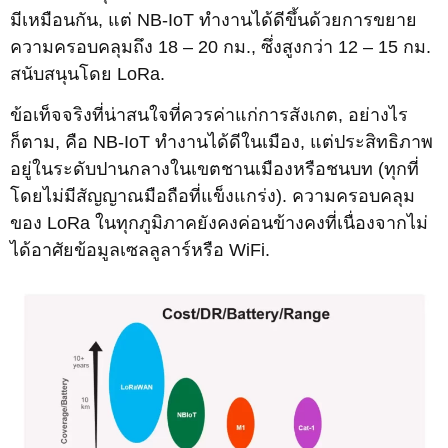
มีเหมือนกัน, แต่ NB-IoT ทำงานได้ดีขึ้นด้วยการขยาย
ความครอบคลุมถึง 18 – 20 กม., ซึ่งสูงกว่า 12 – 15 กม.
สนับสนุนโดย LoRa.
ข้อเท็จจริงที่น่าสนใจที่ควรค่าแก่การสังเกต, อย่างไร
ก็ตาม, คือ NB-IoT ทำงานได้ดีในเมือง, แต่ประสิทธิภาพ
อยู่ในระดับปานกลางในเขตชานเมืองหรือชนบท (ทุกที่
โดยไม่มีสัญญาณมือถือที่แข็งแกร่ง). ความครอบคลุม
ของ LoRa ในทุกภูมิภาคยังคงค่อนข้างคงที่เนื่องจากไม่
ได้อาศัยข้อมูลเซลลูลาร์หรือ WiFi.