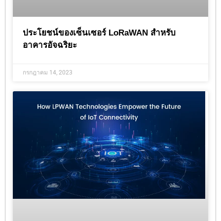
ประโยชน์ของเซ็นเซอร์ LoRaWAN สำหรับ
อาคารอัจฉริยะ
กรกฎาคม 14, 2023