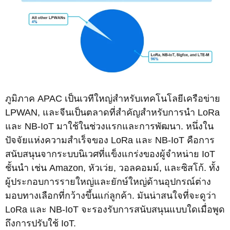
ภูมิภาค APAC เป็นเวทีใหญ่สำหรับเทคโนโลยีเครือข่าย
LPWAN, และจีนเป็นตลาดที่สำคัญสำหรับการนำ LoRa
และ NB-IoT มาใช้ในช่วงแรกและการพัฒนา. หนึ่งใน
ปัจจัยแห่งความสำเร็จของ LoRa และ NB-IoT คือการ
สนับสนุนจากระบบนิเวศที่แข็งแกร่งของผู้จำหน่าย IoT
ชั้นนำ เช่น Amazon, หัวเว่ย, วอลคอมม์, และซิสโก้. ทั้ง
ผู้ประกอบการรายใหญ่และยักษ์ใหญ่ด้านอุปกรณ์ต่าง
มอบทางเลือกที่กว้างขึ้นแก่ลูกค้า. มันน่าสนใจที่จะดูว่า
LoRa และ NB-IoT จะรองรับการสนับสนุนแบบใดเมื่อพูด
ถึงการปรับใช้ IoT.