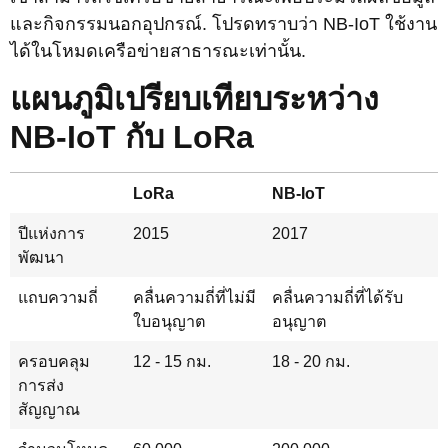
และกิจกรรมนอกอุปกรณ์. โปรดทราบว่า NB-IoT ใช้งาน
ได้ในโหมดเครือข่ายสาธารณะเท่านั้น.
แผนภูมิเปรียบเทียบระหว่าง
NB-IoT กับ LoRa
LoRa
NB-IoT
ปีแห่งการ
2015
2017
พัฒนา
แถบความถี่
คลื่นความถี่ที่ไม่มี
คลื่นความถี่ที่ได้รับ
ใบอนุญาต
อนุญาต
ครอบคลุม
12 - 15 กม.
18 - 20 กม.
การส่ง
สัญญาณ