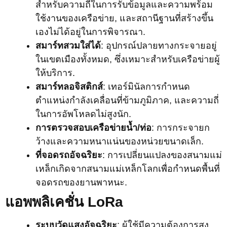
สำหรับความถี่ในการรับข้อมูลและความพร้อม
ใช้งานของเครือข่าย, และสถานีฐานที่สร้างขึ้น
เองไม่ได้อยู่ในการพิจารณา.
สมาร์ทสวมใส่ได้
: อุปกรณ์ปลายทางกระจายอยู่
ในเขตเมืองทั้งหมด, ซึ่งเหมาะสำหรับเครือข่ายผู้
ให้บริการ.
สมาร์ทลอจิสติกส์
: เทอร์มินัลการกำหนด
ตำแหน่งกำลังเคลื่อนที่ข้ามภูมิภาค, และความถี่
ในการอัพโหลดไม่สูงนัก.
การตรวจสอบเครือข่ายน้ำ/ท่อ
: การกระจายก
ว้างและความหนาแน่นของหน่วยขนาดเล็ก.
ที่จอดรถอัจฉริยะ
: การเปลี่ยนแปลงของสนามแม่
เหล็กเกิดจากสนามแม่เหล็กโลกเพื่อกำหนดพื้นที่
จอดรถของยานพาหนะ.
แอพพลิเคชั่น LoRa
ระบบวัดแสงอัจฉริยะ
: ผู้ใช้มีความต้องการสูง