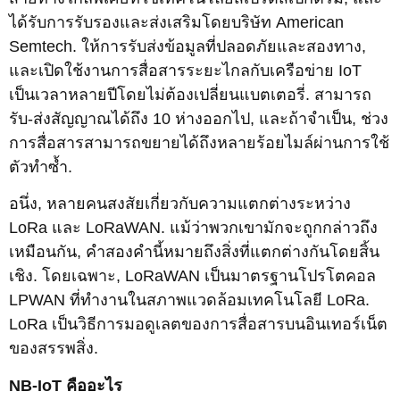
ได้รับการรับรองและส่งเสริมโดยบริษัท American
Semtech. ให้การรับส่งข้อมูลที่ปลอดภัยและสองทาง,
และเปิดใช้งานการสื่อสารระยะไกลกับเครือข่าย IoT
เป็นเวลาหลายปีโดยไม่ต้องเปลี่ยนแบตเตอรี่. สามารถ
รับ-ส่งสัญญาณได้ถึง 10 ห่างออกไป, และถ้าจำเป็น, ช่วง
การสื่อสารสามารถขยายได้ถึงหลายร้อยไมล์ผ่านการใช้
ตัวทำซ้ำ.
อนึ่ง, หลายคนสงสัยเกี่ยวกับความแตกต่างระหว่าง
LoRa และ LoRaWAN. แม้ว่าพวกเขามักจะถูกกล่าวถึง
เหมือนกัน, คำสองคำนี้หมายถึงสิ่งที่แตกต่างกันโดยสิ้น
เชิง. โดยเฉพาะ, LoRaWAN เป็นมาตรฐานโปรโตคอล
LPWAN ที่ทำงานในสภาพแวดล้อมเทคโนโลยี LoRa.
LoRa เป็นวิธีการมอดูเลตของการสื่อสารบนอินเทอร์เน็ต
ของสรรพสิ่ง.
NB-IoT คืออะไร