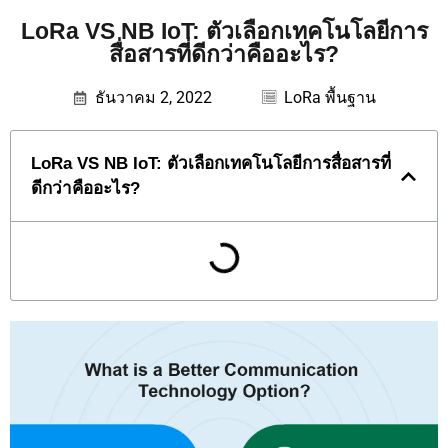
LoRa VS NB IoT: ตัวเลือกเทคโนโลยีการ
สื่อสารที่ดีกว่าคืออะไร?
ธันวาคม 2, 2022
LoRa พื้นฐาน
LoRa VS NB IoT: ตัวเลือกเทคโนโลยีการสื่อสารที่
ดีกว่าคืออะไร?