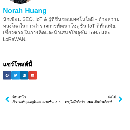
Norah Huang
นักเขียน SEO, IoT & ผู้ที่ชื่นชอบเทคโนโลยี - ด้วยความ
หลงใหลในการสำรวจการพัฒนาโซลูชัน IoT ที่ทันสมัย.
เชี่ยวชาญในการคิดและนำเสนอโซลูชัน LoRa และ
LoRaWAN.
แชร์โพสต์นี้
ก่อนหน้า
ต่อไป
เซ็นเซอร์อุณหภูมิและความชื้น IoT: คุณสมบัติ, การทำงานและการประยุกต์ใช้
เหตุใดจึงถือว่า LoRa เป็นตัวเลือกที่ดีที่สุดสำหรับโซลูชันการตรวจสอบด้านสิ่งแวดล้อม