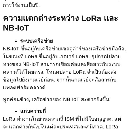
การใช้งานเป็นปี.
ความแตกต่างระหว่าง LoRa และ
NB-IoT
ระบบเครือข่าย
NB-IoT ขึ้นอยู่กับเครือข่ายเซลลูล่าร์ของเครือข่ายมือถือ,
ในขณะที่ LoRa ขึ้นอยู่กับเกตเวย์ LoRa. อุปกรณ์ปลาย
ทางของ NB-IoT สามารถเชื่อมต่อและสื่อสารกับระบบ
คลาวด์ได้โดยตรง. โหนดปลาย LoRa จำเป็นต้องส่ง
ข้อมูลไปยังเกตเวย์ก่อน, จากนั้นเกตเวย์จะสื่อสารกับ
แพลตฟอร์มคลาวด์.
พูดค่อนข้าง, เครือข่ายของ NB-IoT สะดวกยิ่งขึ้น.
แถบความถี่
LoRa ทำงานในย่านความถี่ ISM ที่ไม่มีใบอนุญาต, แต่
จะแตกต่างกันไปในแต่ละประเทศและภูมิภาค. LoRa