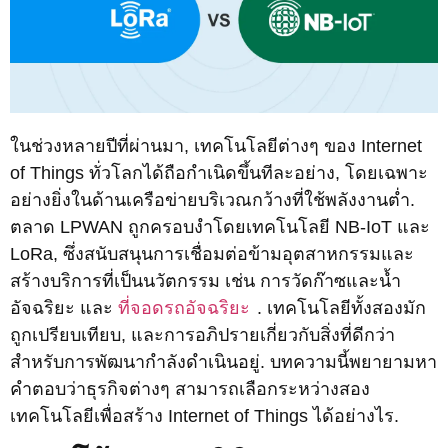
ในช่วงหลายปีที่ผ่านมา, เทคโนโลยีต่างๆ ของ Internet
of Things ทั่วโลกได้ถือกำเนิดขึ้นทีละอย่าง, โดยเฉพาะ
อย่างยิ่งในด้านเครือข่ายบริเวณกว้างที่ใช้พลังงานต่ำ.
ตลาด LPWAN ถูกครอบงำโดยเทคโนโลยี NB-IoT และ
LoRa, ซึ่งสนับสนุนการเชื่อมต่อข้ามอุตสาหกรรมและ
สร้างบริการที่เป็นนวัตกรรม เช่น การวัดก๊าซและน้ำ
อัจฉริยะ และ
ที่จอดรถอัจฉริยะ
. เทคโนโลยีทั้งสองมัก
ถูกเปรียบเทียบ, และการอภิปรายเกี่ยวกับสิ่งที่ดีกว่า
สำหรับการพัฒนากำลังดำเนินอยู่. บทความนี้พยายามหา
คำตอบว่าธุรกิจต่างๆ สามารถเลือกระหว่างสอง
เทคโนโลยีเพื่อสร้าง Internet of Things ได้อย่างไร.