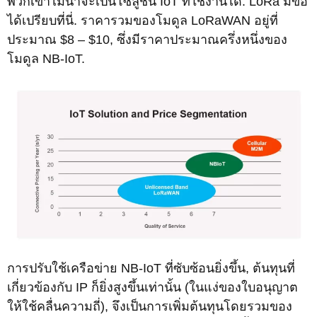
พวกเขาไม่น่าจะเป็นโซลูชัน IoT ที่ใช้งานได้. LoRa มีข้อ
ได้เปรียบที่นี่. ราคารวมของโมดูล LoRaWAN อยู่ที่
ประมาณ $8 – $10, ซึ่งมีราคาประมาณครึ่งหนึ่งของ
โมดูล NB-IoT.
การปรับใช้เครือข่าย NB-IoT ที่ซับซ้อนยิ่งขึ้น, ต้นทุนที่
เกี่ยวข้องกับ IP ก็ยิ่งสูงขึ้นเท่านั้น (ในแง่ของใบอนุญาต
ให้ใช้คลื่นความถี่), จึงเป็นการเพิ่มต้นทุนโดยรวมของ