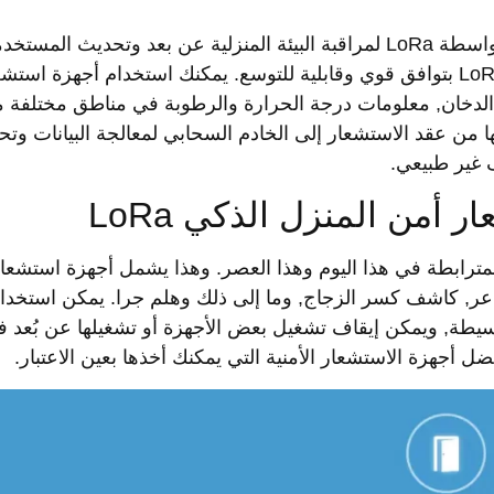
تم تصميم حلول أمان المنزل الذكي التي تم تنشيطها بواسطة LoRa لمراقبة البيئة المنزلية عن بعد وتحديث الم
بالبيانات في الوقت الفعلي. بدون أسلاك, تتمتع تقنية LoRa بتوافق قوي وقابلية للتوسع. يمكنك استخدام أجهزة اس
مات الدخان, معلومات درجة الحرارة والرطوبة في مناطق مختلفة 
بيانات التي تم جمعها من عقد الاستشعار إلى الخادم السحابي لمعالجة البيانات وتح
غير طبيعي.
أمن المنزل الذكي LoRa
مترابطة في هذا اليوم وهذا العصر. وهذا يشمل أجهزة استشعا
عر, كاشف كسر الزجاج, وما إلى ذلك وهلم جرا. يمكن استخدا
بسيطة, ويمكن إيقاف تشغيل بعض الأجهزة أو تشغيلها عن بُعد 
ل أجهزة الاستشعار الأمنية التي يمكنك أخذها بعين الاعتبار.