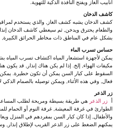
أنابيب الغاز ويفتح النافذة الذكية للتهوية.
كاشف الدخان
كشف الدخان يشبه كشف الغاز, والذي يستخدم لمراقبة ت
والطعام يحترق ويدخن, ثم سيعطي كاشف الدخان إنذارًا
بشكل عام في المناطق ذات مخاطر الحرائق الكبيرة, مث
حساس تسرب الماء
يمكن لأجهزة استشعار المياه اكتشاف تسرب المياه بش
مكيفات الهواء, إلخ. إذا لم يكن هناك إنذار, قد يك
السقوط على كبار السن يمكن أن تكون خطيرة. يمكن ل
فعال, وفي هذه الأثناء, ويمكن توصيله بالصمام الذكي لإ
زر الذعر
أ
زر الذعر
هي طريقة بسيطة ومريحة لطلب المساعدة 
الطوارئ في غرفة المعيشة, غرفة النوم أو الحمام للمس
والأطفال, إذا كان كبار السن بمفردهم في المنزل وي
يمكنهم الضغط على زر الذعر القريب لإطلاق إنذار, وسي