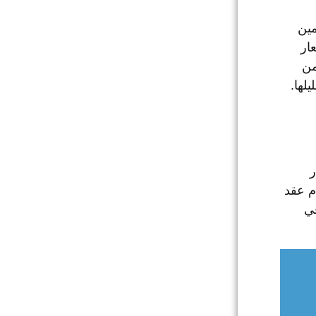
ستخدمين
تشعار
من
ليلها.
ر
م عقد
في