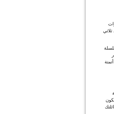
وات
ثلاثي
لسلة
شعار
تمتة
جموعة
تكون
ئلتك