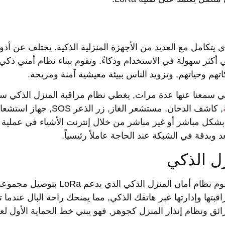
ي يتكامل مع العديد من الأجهزة المنزلية الذكية. يختلف عن أد
ي أكثر سهولة في الاستخدام وذكاءً. وتقوم ببناء نظام أمني ذكي 
تهم وحياتهم, وتزويد الناس ببيئة معيشية آمنة ومريحة.
ي سمعنا عنها عدة مرات, يغطي نظام مراقبة المنزل الذكي س
, كاشف الدخان, مستشعر الغاز, زر الذعر SOS, جهاز است
 بشكل مباشر أو غير مباشر من خلال إنترنت الأشياء في عملية أ
وبدقة في الشبكة عند الحاجة عاملاً رئيسياً.
LoRa هي المنصة اللاسلكية الفعلية لإنترنت الأشياء. يقوم نظام أمان المنزل الذكي الذي يدعم LoRa بتوصيل م
اقبتها وإدارتها عبر هاتفك الذكي, مما يمنحك راحة البال عندما 
رائق ونظام إنذار المنزل كجوهر, فهو يبني خط الحماية الأول لعا