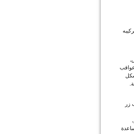
كيبه
,
عواقب
شكل
.
 زر
ساعدة