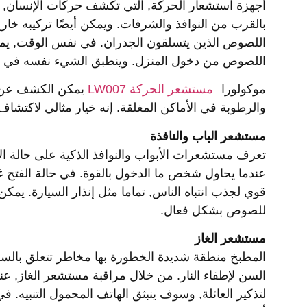
أجهزة استشعار الحركة, التي تكشف حركات الإنسان, يمكن
بالقرب من النوافذ والشرفات. ويمكن أيضًا تركيبه خار
اللصوص الذين يتسلقون الجدران. في نفس الوقت, يمكن ت
اللصوص من دخول المنزل. وينطبق الشيء نفسه في ال
موكولورا
مستشعر الحركة LW007
والرطوبة في الأماكن المغلقة. إنه خيار مثالي لاكتش
مستشعر الباب والنافذة
تعرف مستشعرات الأبواب والنوافذ الذكية على حالة الا
عندما يحاول شخص ما الدخول بالقوة. في حالة الفتح
قوي لجذب انتباه الناس, تماما مثل إنذار السيارة. يم
للصوص بشكل فعال.
مستشعر الغاز
المطبخ منطقة شديدة الخطورة بها مخاطر تتعلق بالسلا
السن لإطفاء النار. من خلال مراقبة مستشعر الغاز, عند
لتذكير العائلة, وسوف ينبثق الهاتف المحمول التنبيه. 