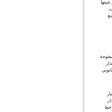
بيتها
ف
نع
مفتوحة
ار
انوني
ار
ار
 خط