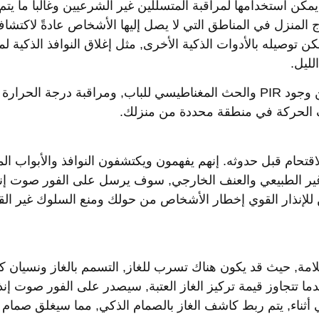
 استخدامها لمراقبة المتسللين غير الشرعيين وغالباً ما يتم تث
ج المنزل في المناطق التي لا يصل إليها الأشخاص عادةً لاكتشا
وصيله بالأدوات الذكية الأخرى, مثل إغلاق النوافذ الذكية لم
ليل.
يمكن الكشف عن وجود PIR والحث المغناطيسي للباب, ومراقبة درجة الحرارة
اف الحركة في منطقة محددة من منزلك.
قتحام قبل حدوثه. إنهم يفهمون ويكتشفون النوافذ والأبواب ال
 غير الطبيعي والعنف الخارجي, سوف يرسل على الفور صوت إنذ
كن للإنذار القوي إخطار الأشخاص من حولك ومنع السلوك غير الق
مة, حيث قد يكون هناك تسرب للغاز, التسمم بالغاز ونسيان كب
ما تتجاوز قيمة تركيز الغاز العتبة, سيصدر على الفور صوت إنذ
في أثناء, يتم ربط كاشف الغاز بالصمام الذكي, مما سيغلق صمام