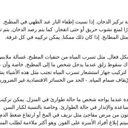
ركيز الدخان. إذا نسيت إطفاء النار عند الطهي في المطبخ,
 لمنع نشوب حريق أو حتى انفجار. كما يتم رصد الدخان, يتم تر
ل المطابخ. إذا كان ذلك ممكنا, يمكن تركيبه في كل غرفة.
كل فعال, مثل تسرب المياه من حنفيات المطبخ, غسالة ملابس
ون هناك سقوط زلق عندما يدخل شخص ما إلى المطبخ, خاصة وأن 
تركيب جهاز استشعار تسرب المياه تجنب مثل هذه الأشياء ب
يقاف صمام المياه, - الحد من الخسائر الاقتصادية غير الضرورية
عندما يواجه شخص ما حالة طوارئ في المنزل. يمكن تركيب
اعدة والإنذار في حالة الطوارئ. وخاصة بالنسبة لكبار السن
عانون من مرض مفاجئ مثل نزيف في المخ أو ارتفاع ضغط الدم,
تم إبلاغ أفراد الأسرة على الفور, وهو أكثر ملاءمة لطلب الم