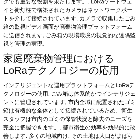
グでも重要な役割を果たします。. LoRaゲートウェ
イと街灯柱で構築されたカメラはネットワークポー
トを介して接続されています, カメラで収集したごみ
箱の監視ビデオ画面が廃棄物管理プラットフォーム
に送信されます, ごみ箱の現場環境の視覚的な遠隔監
視と管理の実現.
家庭廃棄物管理における
LoRaテクノロジーの応用
インテリジェントな運用プラットフォームとLoRaテ
クノロジーの使用, ごみ箱は体系的かつインテリジェ
ントに管理されています, 市内全域に配置されたゴミ
箱は有機的な全体として接続されているため、衛生
スタッフは市内のゴミの保管状況と除去のニーズを
完全に把握できます。, 都市衛生の効率を効果的に改
善します. 多くの地域向け, その土地は人口がまばら